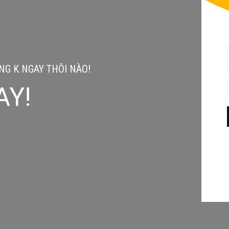
G K NGAY THÔI NÀO!
AY!