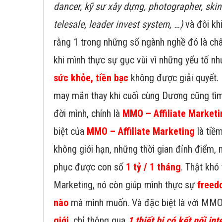
dancer, kỹ sư xây dựng, photographer, ski
telesale, leader invest system, …)
và đôi kh
rằng 1 trong những số ngành nghề đó là châ
khi mình thực sự gục vùi vì những yếu tố n
sức khỏe, tiền bạc
không được giải quyết.
may mắn thay khi cuối cùng Dương cũng tìm
đời mình, chính là
MMO – Affiliate Marketi
biệt của
MMO – Affiliate Marketing
là tiề
không giới hạn, những thời gian đỉnh điểm, 
phục được con số
1 tỷ / 1 tháng
. Thật khó t
Marketing, nó còn giúp mình thực sự
freed
nào
mà mình muốn. Và đặc biệt là với MMO
giới
, chỉ thông qua
1 thiết bị có kết nối int