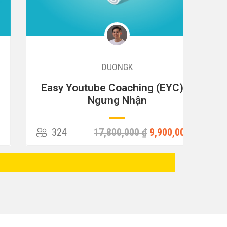
DUONGK
Easy Youtube Coaching (EYC) –
Ngưng Nhận
324
17,800,000 ₫
9,900,000 ₫
21