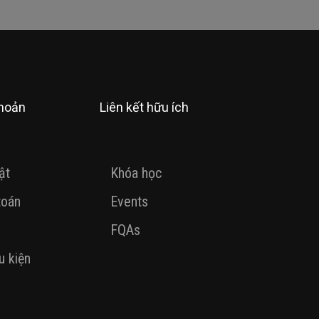
khoản
Liên kết hữu ích
ật
Khóa học
toán
Events
FQAs
u kiện