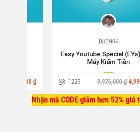
DUONGK
Easy Youtube Special (EYs) – Cỗ
Máy Kiếm Tiền
,000 ₫
1229
9,976,000 ₫
4,990,000 ₫
Nhận mã CODE giảm hơn 52% giá tr