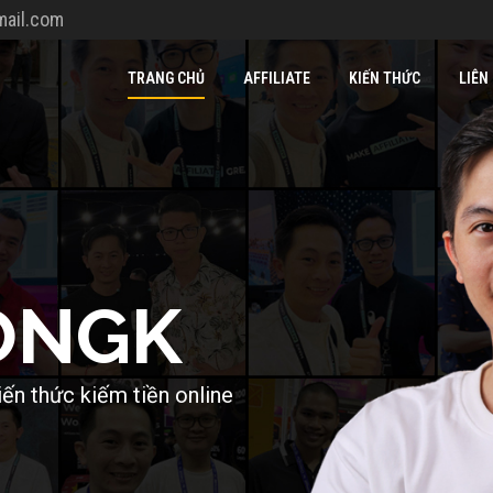
ail.com
TRANG CHỦ
AFFILIATE
KIẾN THỨC
LIÊN
O
N
G
K
i
ế
n
t
h
ứ
c
k
i
ế
m
t
i
ề
n
o
n
l
i
n
e