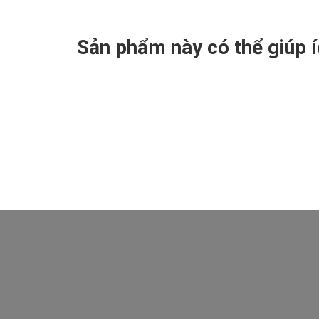
Sản phẩm này có thể giúp 
Nhận mã CODE giảm hơn 52% giá trị khóa học 