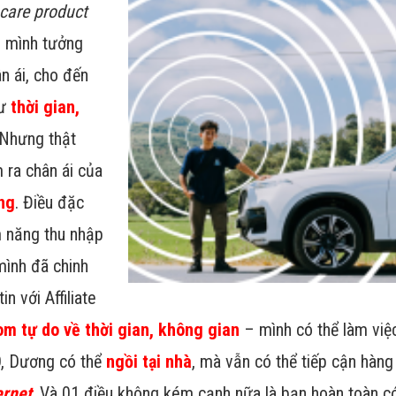
ncare product
i mình tưởng
n ái, cho đến
hư
thời gian,
 Nhưng thật
 ra chân ái của
ng
. Điều đặc
m năng thu nhập
mình đã chinh
in với Affiliate
om tự do về thời gian, không gian
– mình có thể làm vi
, Dương có thể
ngồi tại nhà
, mà vẫn có thể tiếp cận hàng
ernet
. Và 01 điều không kém cạnh nữa là bạn hoàn toàn c