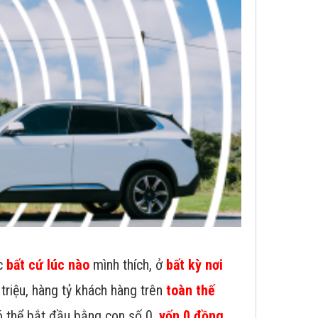
ệc
bất cứ lúc nào
mình thích, ở
bất kỳ nơi
 triệu, hàng tỷ khách hàng trên
toàn thế
ó thể bắt đầu bằng con số 0,
vốn 0 đồng
.