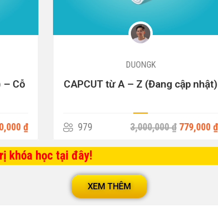
DUONGK
CAPCUT từ A – Z (Đang cập nhật)
979
3,000,000 ₫
779,000 ₫
ị khóa học tại đây!
XEM THÊM