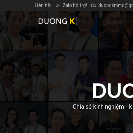
Liên hệ:
Zalo hỗ trợ!
duongkmmo@gm
D
U
C
h
i
a
s
ẻ
k
i
n
h
n
g
h
i
ệ
m
-
k