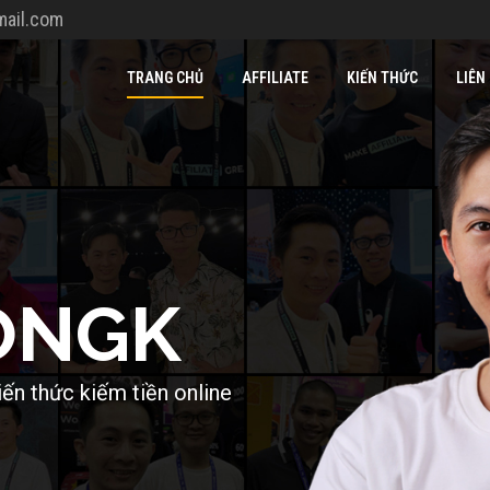
ail.com
TRANG CHỦ
AFFILIATE
KIẾN THỨC
LIÊN
O
N
G
K
i
ế
n
t
h
ứ
c
k
i
ế
m
t
i
ề
n
o
n
l
i
n
e