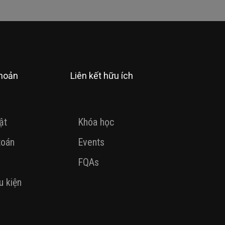
khoản
Liên kết hữu ích
ật
Khóa học
toán
Events
FQAs
u kiện