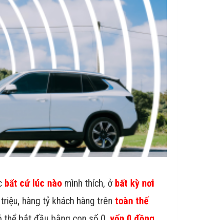
ệc
bất cứ lúc nào
mình thích, ở
bất kỳ nơi
 triệu, hàng tỷ khách hàng trên
toàn thế
ó thể bắt đầu bằng con số 0,
vốn 0 đồng
.