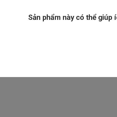
Sản phẩm này có thể giúp 
Nhận mã CODE giảm hơn 52% giá trị khóa học 