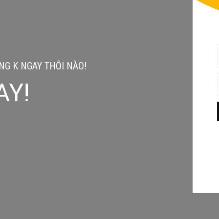
G K NGAY THÔI NÀO!
AY!