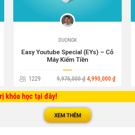
DUONGK
CAPCUT từ A – Z (Đang cập nhật)
979
3,000,000 ₫
779,000 ₫
ị khóa học tại đây!
XEM THÊM