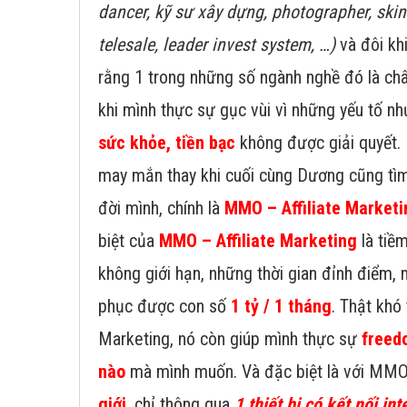
dancer, kỹ sư xây dựng, photographer, ski
telesale, leader invest system, …)
và đôi kh
rằng 1 trong những số ngành nghề đó là châ
khi mình thực sự gục vùi vì những yếu tố n
sức khỏe, tiền bạc
không được giải quyết.
may mắn thay khi cuối cùng Dương cũng tìm
đời mình, chính là
MMO – Affiliate Marketi
biệt của
MMO – Affiliate Marketing
là tiề
không giới hạn, những thời gian đỉnh điểm, 
phục được con số
1 tỷ / 1 tháng
. Thật khó t
Marketing, nó còn giúp mình thực sự
freed
nào
mà mình muốn. Và đặc biệt là với MMO
giới
, chỉ thông qua
1 thiết bị có kết nối int