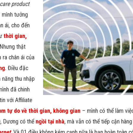
ncare product
i mình tưởng
n ái, cho đến
hư
thời gian,
 Nhưng thật
 ra chân ái của
ng
. Điều đặc
m năng thu nhập
mình đã chinh
in với Affiliate
om tự do về thời gian, không gian
– mình có thể làm vi
, Dương có thể
ngồi tại nhà
, mà vẫn có thể tiếp cận hàng
ernet
. Và 01 điều không kém cạnh nữa là bạn hoàn toàn c