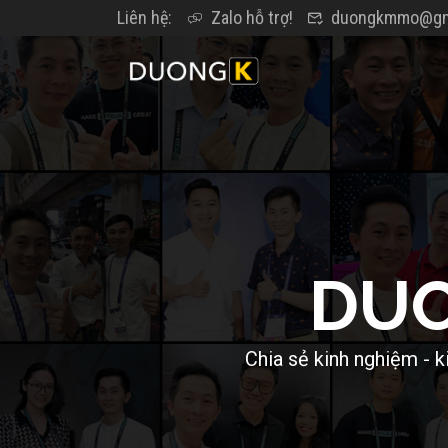
Liên hệ:
Zalo hỗ trợ!
duongkmmo@gm
D
U
C
h
i
a
s
ẻ
k
i
n
h
n
g
h
i
ệ
m
-
k