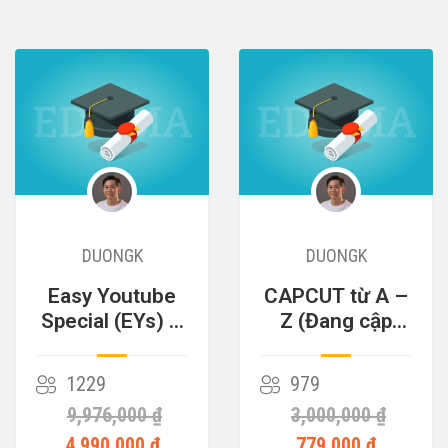
DUONGK
DUONGK
Easy Youtube
CAPCUT từ A –
Special (EYs) –
Z (Đang cập
Cỗ Máy Kiếm
nhật)
Tiền
1229
979
9,976,000 ₫
3,000,000 ₫
4,990,000 ₫
779,000 ₫