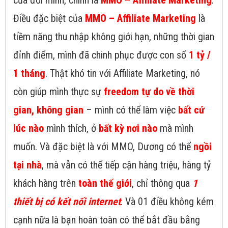
của đời mình, chính là
MMO – Affiliate Marketing
.
Điều đặc biệt của
MMO – Affiliate Marketing
là
tiềm năng thu nhập không giới hạn, những thời gian
đỉnh điểm, mình đã chinh phục được con số
1 tỷ /
1 tháng
. Thật khó tin với Affiliate Marketing, nó
còn giúp mình thực sự
freedom tự do về thời
gian, không gian
– mình có thể làm việc
bất cứ
lúc nào
mình thích, ở
bất kỳ nơi nào
mà mình
muốn. Và đặc biệt là với MMO, Dương có thể
ngồi
tại nhà
, mà vẫn có thể tiếp cận hàng triệu, hàng tỷ
khách hàng trên
toàn thế giới
, chỉ thông qua
1
thiết bị có kết nối internet
. Và 01 điều không kém
cạnh nữa là bạn hoàn toàn có thể bắt đầu bằng