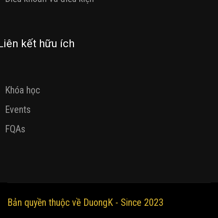
Liên kết hữu ích
Khóa học
Events
FQAs
Bản quyền thuộc về DuongK - Since 2023