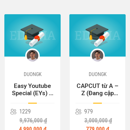
DUONGK
DUONGK
Easy Youtube
CAPCUT từ A –
Special (EYs) –
Z (Đang cập
Cỗ Máy Kiếm
nhật)
Tiền
1229
979
9,976,000 ₫
3,000,000 ₫
4,990,000 ₫
779,000 ₫