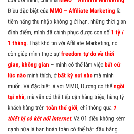
của đời mình, chính là
MMO – Affiliate Marketing
.
Điều đặc biệt của
MMO – Affiliate Marketing
là
tiềm năng thu nhập không giới hạn, những thời gian
đỉnh điểm, mình đã chinh phục được con số
1 tỷ /
1 tháng
. Thật khó tin với Affiliate Marketing, nó
còn giúp mình thực sự
freedom tự do về thời
gian, không gian
– mình có thể làm việc
bất cứ
lúc nào
mình thích, ở
bất kỳ nơi nào
mà mình
muốn. Và đặc biệt là với MMO, Dương có thể
ngồi
tại nhà
, mà vẫn có thể tiếp cận hàng triệu, hàng tỷ
khách hàng trên
toàn thế giới
, chỉ thông qua
1
thiết bị có kết nối internet
. Và 01 điều không kém
cạnh nữa là bạn hoàn toàn có thể bắt đầu bằng