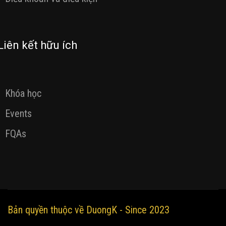
Liên kết hữu ích
Khóa học
Events
FQAs
Bản quyền thuộc về DuongK - Since 2023