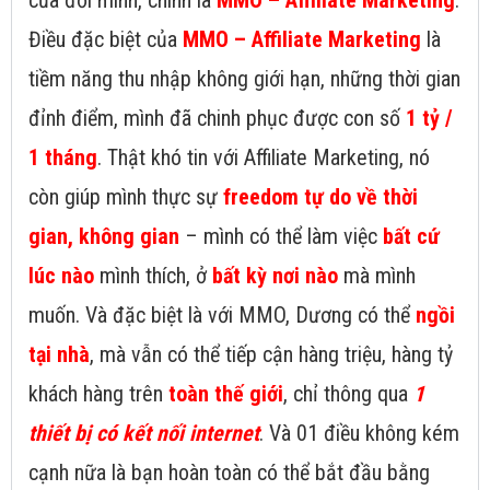
của đời mình, chính là
MMO – Affiliate Marketing
.
Điều đặc biệt của
MMO – Affiliate Marketing
là
tiềm năng thu nhập không giới hạn, những thời gian
đỉnh điểm, mình đã chinh phục được con số
1 tỷ /
1 tháng
. Thật khó tin với Affiliate Marketing, nó
còn giúp mình thực sự
freedom tự do về thời
gian, không gian
– mình có thể làm việc
bất cứ
lúc nào
mình thích, ở
bất kỳ nơi nào
mà mình
muốn. Và đặc biệt là với MMO, Dương có thể
ngồi
tại nhà
, mà vẫn có thể tiếp cận hàng triệu, hàng tỷ
khách hàng trên
toàn thế giới
, chỉ thông qua
1
thiết bị có kết nối internet
. Và 01 điều không kém
cạnh nữa là bạn hoàn toàn có thể bắt đầu bằng