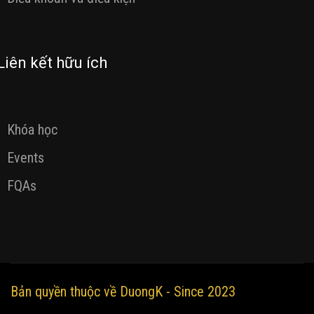
Liên kết hữu ích
Khóa học
Events
FQAs
Bản quyền thuộc về DuongK - Since 2023