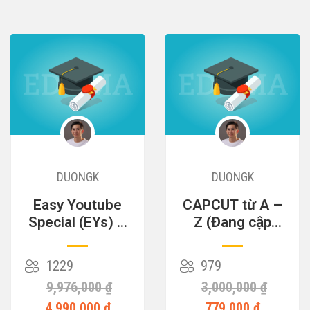
DUONGK
DUONGK
Easy Youtube
CAPCUT từ A –
Special (EYs) –
Z (Đang cập
Cỗ Máy Kiếm
nhật)
Tiền
1229
979
9,976,000 ₫
3,000,000 ₫
4,990,000 ₫
779,000 ₫