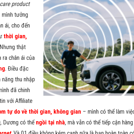
ncare product
i mình tưởng
n ái, cho đến
hư
thời gian,
 Nhưng thật
 ra chân ái của
ng
. Điều đặc
m năng thu nhập
mình đã chinh
in với Affiliate
om tự do về thời gian, không gian
– mình có thể làm vi
, Dương có thể
ngồi tại nhà
, mà vẫn có thể tiếp cận hàng
ernet
. Và 01 điều không kém cạnh nữa là bạn hoàn toàn c