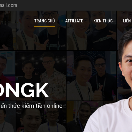
ail.com
TRANG CHỦ
AFFILIATE
KIẾN THỨC
LIÊN
O
N
G
K
i
ế
n
t
h
ứ
c
k
i
ế
m
t
i
ề
n
o
n
l
i
n
e