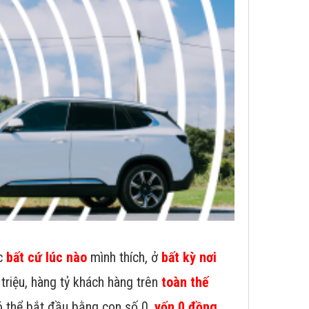
ệc
bất cứ lúc nào
mình thích, ở
bất kỳ nơi
 triệu, hàng tỷ khách hàng trên
toàn thế
ó thể bắt đầu bằng con số 0,
vốn 0 đồng
.