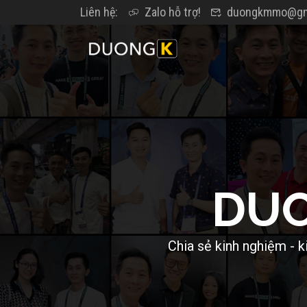
Liên hệ:
Zalo hỗ trợ!
duongkmmo@gm
D
U
C
h
i
a
s
ẻ
k
i
n
h
n
g
h
i
ệ
m
-
k