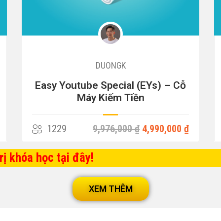
DUONGK
CAPCUT từ A – Z (Đang cập nhật)
979
3,000,000 ₫
779,000 ₫
ị khóa học tại đây!
XEM THÊM