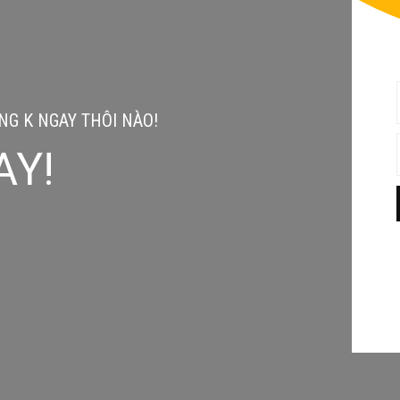
G K NGAY THÔI NÀO!
AY!