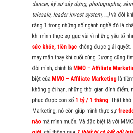
dancer, kỹ sư xây dựng, photographer, ski
telesale, leader invest system, …)
và đôi kh
rằng 1 trong những số ngành nghề đó là châ
khi mình thực sự gục vùi vì những yếu tố n
sức khỏe, tiền bạc
không được giải quyết.
may mắn thay khi cuối cùng Dương cũng tìm
đời mình, chính là
MMO – Affiliate Marketi
biệt của
MMO – Affiliate Marketing
là tiề
không giới hạn, những thời gian đỉnh điểm, 
phục được con số
1 tỷ / 1 tháng
. Thật khó t
Marketing, nó còn giúp mình thực sự
freed
nào
mà mình muốn. Và đặc biệt là với MMO
giới
, chỉ thông qua
1 thiết bị có kết nối int