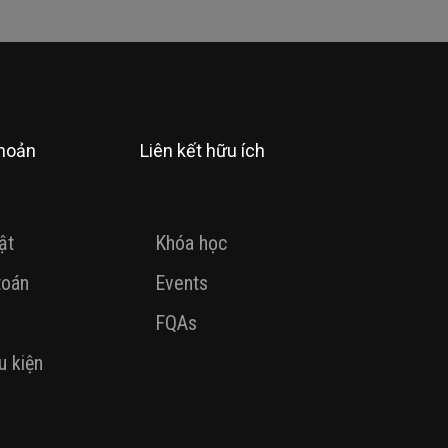
khoản
Liên kết hữu ích
ật
Khóa học
toán
Events
FQAs
u kiện