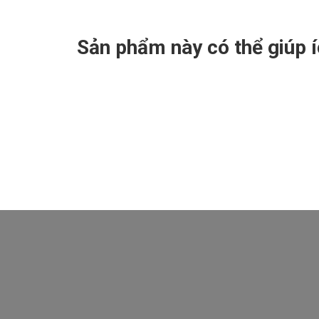
Sản phẩm này có thể giúp 
Nhận mã CODE giảm hơn 52% giá trị khóa học 