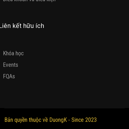
Liên kết hữu ích
Khóa học
Events
FQAs
Bản quyền thuộc về DuongK - Since 2023