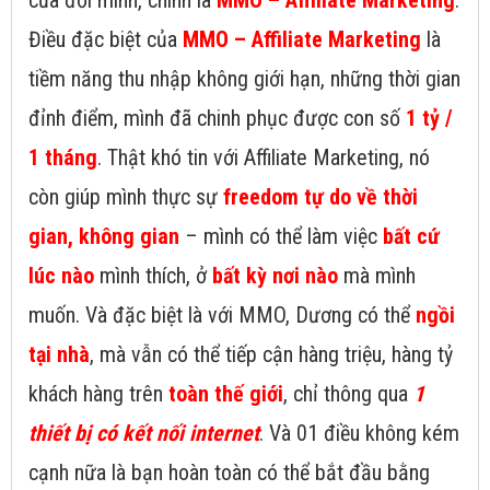
của đời mình, chính là
MMO – Affiliate Marketing
.
Điều đặc biệt của
MMO – Affiliate Marketing
là
tiềm năng thu nhập không giới hạn, những thời gian
đỉnh điểm, mình đã chinh phục được con số
1 tỷ /
1 tháng
. Thật khó tin với Affiliate Marketing, nó
còn giúp mình thực sự
freedom tự do về thời
gian, không gian
– mình có thể làm việc
bất cứ
lúc nào
mình thích, ở
bất kỳ nơi nào
mà mình
muốn. Và đặc biệt là với MMO, Dương có thể
ngồi
tại nhà
, mà vẫn có thể tiếp cận hàng triệu, hàng tỷ
khách hàng trên
toàn thế giới
, chỉ thông qua
1
thiết bị có kết nối internet
. Và 01 điều không kém
cạnh nữa là bạn hoàn toàn có thể bắt đầu bằng