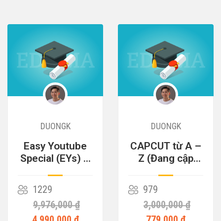
DUONGK
DUONGK
Easy Youtube
CAPCUT từ A –
Special (EYs) –
Z (Đang cập
Cỗ Máy Kiếm
nhật)
Tiền
1229
979
9,976,000 ₫
3,000,000 ₫
4,990,000 ₫
779,000 ₫