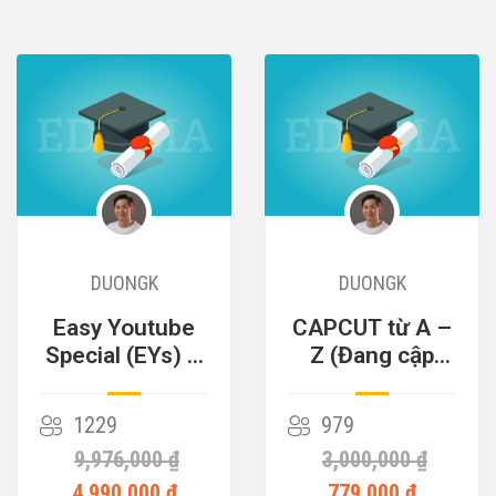
DUONGK
DUONGK
Easy Youtube
CAPCUT từ A –
Special (EYs) –
Z (Đang cập
Cỗ Máy Kiếm
nhật)
Tiền
1229
979
9,976,000 ₫
3,000,000 ₫
4,990,000 ₫
779,000 ₫