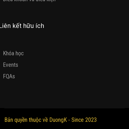
Liên kết hữu ích
Khóa học
Events
FQAs
Bản quyền thuộc về DuongK - Since 2023