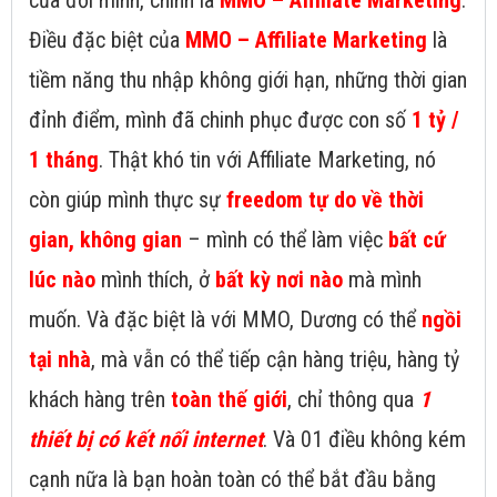
của đời mình, chính là
MMO – Affiliate Marketing
.
Điều đặc biệt của
MMO – Affiliate Marketing
là
tiềm năng thu nhập không giới hạn, những thời gian
đỉnh điểm, mình đã chinh phục được con số
1 tỷ /
1 tháng
. Thật khó tin với Affiliate Marketing, nó
còn giúp mình thực sự
freedom tự do về thời
gian, không gian
– mình có thể làm việc
bất cứ
lúc nào
mình thích, ở
bất kỳ nơi nào
mà mình
muốn. Và đặc biệt là với MMO, Dương có thể
ngồi
tại nhà
, mà vẫn có thể tiếp cận hàng triệu, hàng tỷ
khách hàng trên
toàn thế giới
, chỉ thông qua
1
thiết bị có kết nối internet
. Và 01 điều không kém
cạnh nữa là bạn hoàn toàn có thể bắt đầu bằng