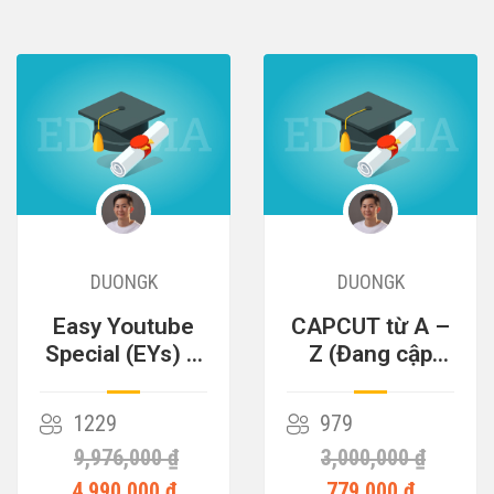
DUONGK
DUONGK
Easy Youtube
CAPCUT từ A –
Special (EYs) –
Z (Đang cập
Cỗ Máy Kiếm
nhật)
Tiền
1229
979
9,976,000 ₫
3,000,000 ₫
4,990,000 ₫
779,000 ₫