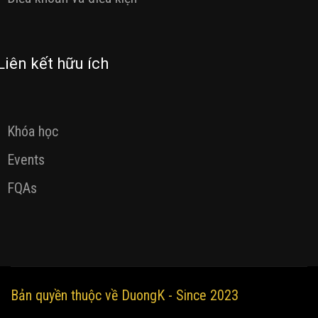
Liên kết hữu ích
Khóa học
Events
FQAs
Bản quyền thuộc về DuongK - Since 2023