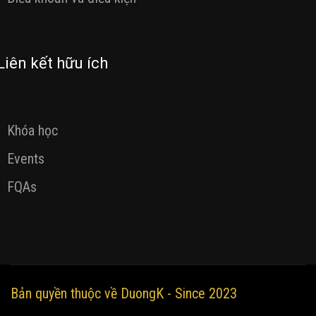
Liên kết hữu ích
Khóa học
Events
FQAs
Bản quyền thuộc về DuongK - Since 2023