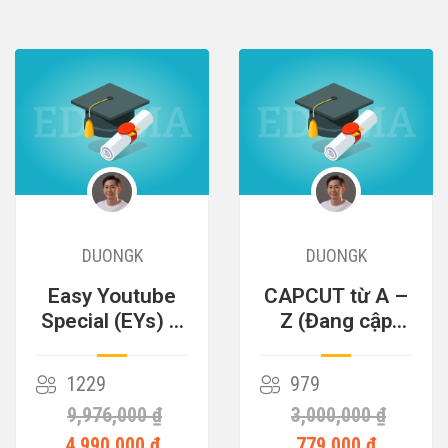
DUONGK
DUONGK
Easy Youtube
CAPCUT từ A –
Special (EYs) –
Z (Đang cập
Cỗ Máy Kiếm
nhật)
Tiền
1229
979
9,976,000 ₫
3,000,000 ₫
4,990,000 ₫
779,000 ₫