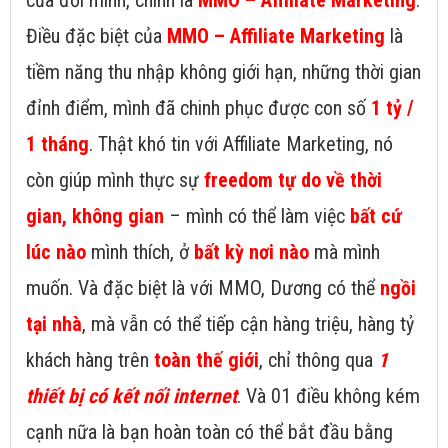
của đời mình, chính là
MMO – Affiliate Marketing
.
Điều đặc biệt của
MMO – Affiliate Marketing
là
tiềm năng thu nhập không giới hạn, những thời gian
đỉnh điểm, mình đã chinh phục được con số
1 tỷ /
1 tháng
. Thật khó tin với Affiliate Marketing, nó
còn giúp mình thực sự
freedom tự do về thời
gian, không gian
– mình có thể làm việc
bất cứ
lúc nào
mình thích, ở
bất kỳ nơi nào
mà mình
muốn. Và đặc biệt là với MMO, Dương có thể
ngồi
tại nhà
, mà vẫn có thể tiếp cận hàng triệu, hàng tỷ
khách hàng trên
toàn thế giới
, chỉ thông qua
1
thiết bị có kết nối internet
. Và 01 điều không kém
cạnh nữa là bạn hoàn toàn có thể bắt đầu bằng