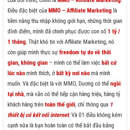
của đời mình, chính là
MMO – Affiliate Marketing
.
Điều đặc biệt của
MMO – Affiliate Marketing
là
tiềm năng thu nhập không giới hạn, những thời gian
đỉnh điểm, mình đã chinh phục được con số
1 tỷ /
1 tháng
. Thật khó tin với Affiliate Marketing, nó
còn giúp mình thực sự
freedom tự do về thời
gian, không gian
– mình có thể làm việc
bất cứ
lúc nào
mình thích, ở
bất kỳ nơi nào
mà mình
muốn. Và đặc biệt là với MMO, Dương có thể
ngồi
tại nhà
, mà vẫn có thể tiếp cận hàng triệu, hàng tỷ
khách hàng trên
toàn thế giới
, chỉ thông qua
1
thiết bị có kết nối internet
. Và 01 điều không kém
cạnh nữa là bạn hoàn toàn có thể bắt đầu bằng