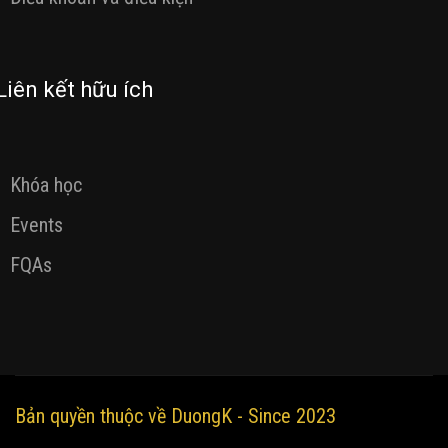
Liên kết hữu ích
Khóa học
Events
FQAs
Bản quyền thuộc về DuongK - Since 2023