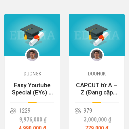
DUONGK
DUONGK
Easy Youtube
CAPCUT từ A –
Special (EYs) –
Z (Đang cập
Cỗ Máy Kiếm
nhật)
Tiền
1229
979
9,976,000 ₫
3,000,000 ₫
4,990,000 ₫
779,000 ₫