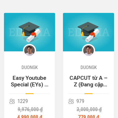
DUONGK
DUONGK
Easy Youtube
CAPCUT từ A –
Special (EYs) –
Z (Đang cập
Cỗ Máy Kiếm
nhật)
Tiền
1229
979
9,976,000 ₫
3,000,000 ₫
4,990,000 ₫
779,000 ₫