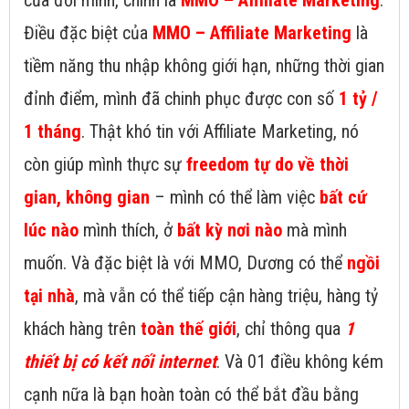
của đời mình, chính là
MMO – Affiliate Marketing
.
Điều đặc biệt của
MMO – Affiliate Marketing
là
tiềm năng thu nhập không giới hạn, những thời gian
đỉnh điểm, mình đã chinh phục được con số
1 tỷ /
1 tháng
. Thật khó tin với Affiliate Marketing, nó
còn giúp mình thực sự
freedom tự do về thời
gian, không gian
– mình có thể làm việc
bất cứ
lúc nào
mình thích, ở
bất kỳ nơi nào
mà mình
muốn. Và đặc biệt là với MMO, Dương có thể
ngồi
tại nhà
, mà vẫn có thể tiếp cận hàng triệu, hàng tỷ
khách hàng trên
toàn thế giới
, chỉ thông qua
1
thiết bị có kết nối internet
. Và 01 điều không kém
cạnh nữa là bạn hoàn toàn có thể bắt đầu bằng