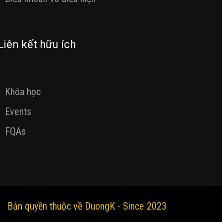
Liên kết hữu ích
Khóa học
Events
FQAs
Bản quyền thuộc về DuongK - Since 2023