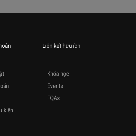
khoản
Liên kết hữu ích
ật
Khóa học
toán
Events
FQAs
u kiện