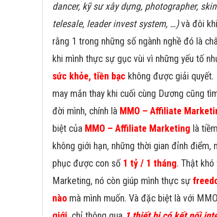
dancer, kỹ sư xây dựng, photographer, ski
telesale, leader invest system, …)
và đôi kh
rằng 1 trong những số ngành nghề đó là châ
khi mình thực sự gục vùi vì những yếu tố n
sức khỏe, tiền bạc
không được giải quyết.
may mắn thay khi cuối cùng Dương cũng tìm
đời mình, chính là
MMO – Affiliate Marketi
biệt của
MMO – Affiliate Marketing
là tiề
không giới hạn, những thời gian đỉnh điểm, 
phục được con số
1 tỷ / 1 tháng
. Thật khó t
Marketing, nó còn giúp mình thực sự
freed
nào
mà mình muốn. Và đặc biệt là với MMO
giới
, chỉ thông qua
1 thiết bị có kết nối int