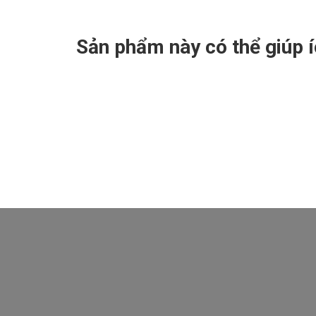
Sản phẩm này có thể giúp 
Nhận mã CODE giảm hơn 52% giá trị khóa học 