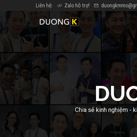
Liên hệ:
Zalo hỗ trợ!
duongkmmo@gm
D
U
C
h
i
a
s
ẻ
k
i
n
h
n
g
h
i
ệ
m
-
k