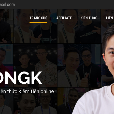
ail.com
TRANG CHỦ
AFFILIATE
KIẾN THỨC
LIÊN
O
N
G
K
i
ế
n
t
h
ứ
c
k
i
ế
m
t
i
ề
n
o
n
l
i
n
e