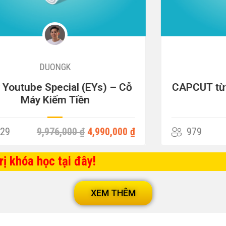
DUONGK
CAPCUT từ A – Z (Đang cập nhật)
979
3,000,000 ₫
779,000 ₫
ị khóa học tại đây!
XEM THÊM