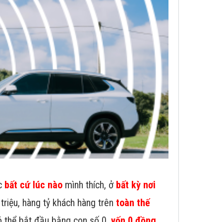
ệc
bất cứ lúc nào
mình thích, ở
bất kỳ nơi
 triệu, hàng tỷ khách hàng trên
toàn thế
ó thể bắt đầu bằng con số 0,
vốn 0 đồng
.