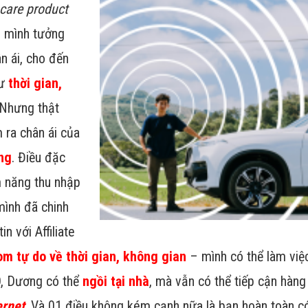
ncare product
i mình tưởng
n ái, cho đến
hư
thời gian,
 Nhưng thật
 ra chân ái của
ng
. Điều đặc
m năng thu nhập
mình đã chinh
in với Affiliate
om tự do về thời gian, không gian
– mình có thể làm vi
, Dương có thể
ngồi tại nhà
, mà vẫn có thể tiếp cận hàng
ernet
. Và 01 điều không kém cạnh nữa là bạn hoàn toàn c