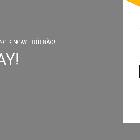
G K NGAY THÔI NÀO!
AY!