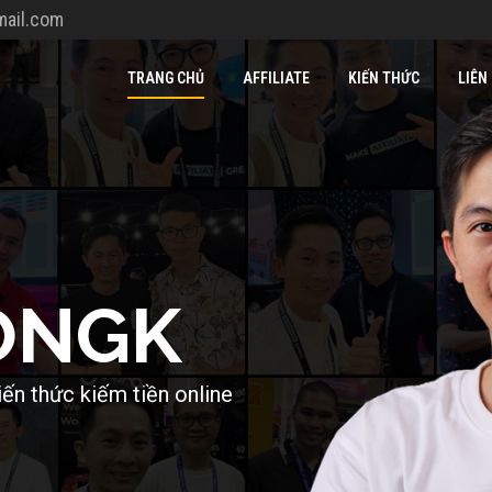
ail.com
TRANG CHỦ
AFFILIATE
KIẾN THỨC
LIÊN
O
N
G
K
i
ế
n
t
h
ứ
c
k
i
ế
m
t
i
ề
n
o
n
l
i
n
e