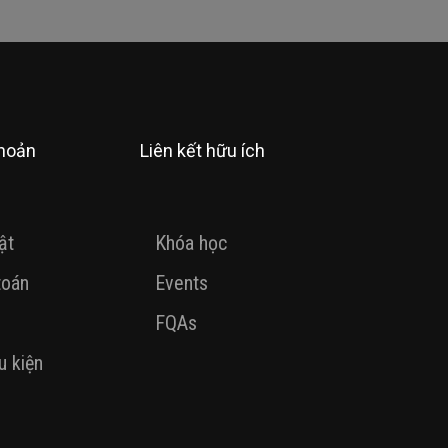
khoản
Liên kết hữu ích
ật
Khóa học
toán
Events
FQAs
u kiện