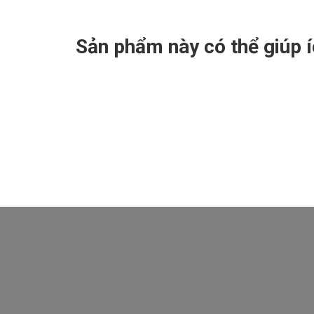
Sản phẩm này có thể giúp 
Nhận mã CODE giảm hơn 52% giá trị khóa học 