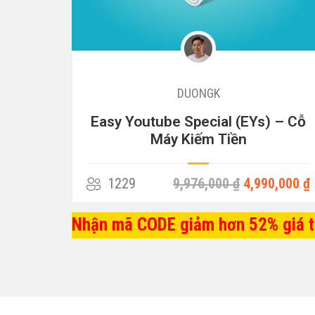
DUONGK
Easy Youtube Special (EYs) – Cỗ
Máy Kiếm Tiền
,000 ₫
1229
9,976,000 ₫
4,990,000 ₫
Nhận mã CODE giảm hơn 52% giá tr