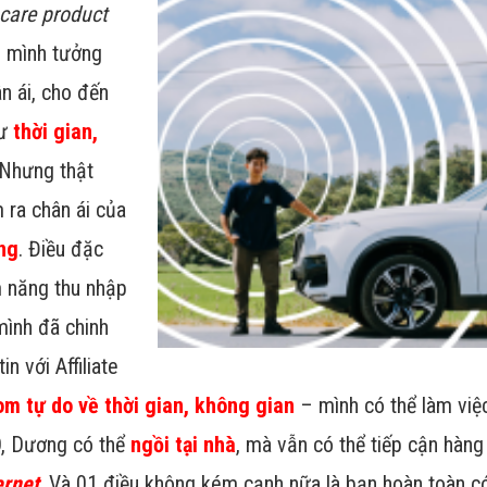
ncare product
i mình tưởng
n ái, cho đến
hư
thời gian,
 Nhưng thật
 ra chân ái của
ng
. Điều đặc
m năng thu nhập
mình đã chinh
in với Affiliate
om tự do về thời gian, không gian
– mình có thể làm vi
, Dương có thể
ngồi tại nhà
, mà vẫn có thể tiếp cận hàng
ernet
. Và 01 điều không kém cạnh nữa là bạn hoàn toàn c