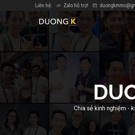
Liên hệ:
Zalo hỗ trợ!
duongkmmo@gm
D
U
C
h
i
a
s
ẻ
k
i
n
h
n
g
h
i
ệ
m
-
k