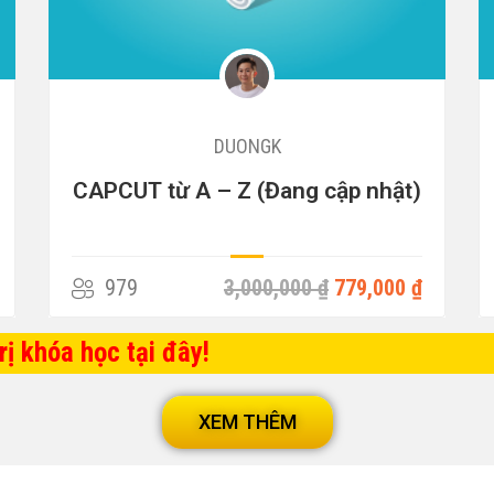
DUONGK
CAPCUT từ A – Z (Đang cập nhật)
979
3,000,000 ₫
779,000 ₫
ị khóa học tại đây!
XEM THÊM