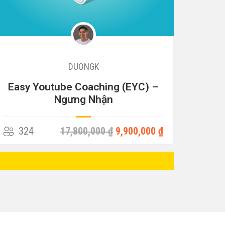
DUONGK
Easy Youtube Coaching (EYC) –
Ngưng Nhận
324
17,800,000 ₫
9,900,000 ₫
21