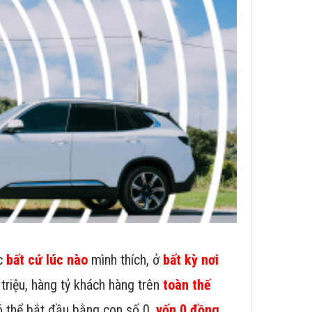
ệc
bất cứ lúc nào
mình thích, ở
bất kỳ nơi
 triệu, hàng tỷ khách hàng trên
toàn thế
ó thể bắt đầu bằng con số 0,
vốn 0 đồng
.