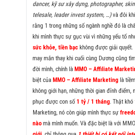
dancer, kỹ sư xây dựng, photographer, ski
telesale, leader invest system, …)
và đôi kh
rằng 1 trong những số ngành nghề đó là châ
khi mình thực sự gục vùi vì những yếu tố n
sức khỏe, tiền bạc
không được giải quyết.
may mắn thay khi cuối cùng Dương cũng tìm
đời mình, chính là
MMO – Affiliate Marketi
biệt của
MMO – Affiliate Marketing
là tiề
không giới hạn, những thời gian đỉnh điểm, 
phục được con số
1 tỷ / 1 tháng
. Thật khó t
Marketing, nó còn giúp mình thực sự
freed
nào
mà mình muốn. Và đặc biệt là với MMO
giới
, chỉ thông qua
1 thiết bị có kết nối int