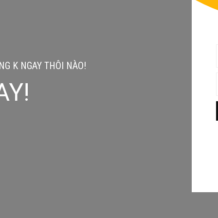
G K NGAY THÔI NÀO!
AY!