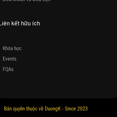
Liên kết hữu ích
Khóa học
Events
FQAs
Bản quyền thuộc về DuongK - Since 2023