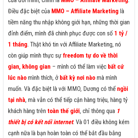
của đời mình, chính là
MMO – Affiliate Marketing
.
Điều đặc biệt của
MMO – Affiliate Marketing
là
tiềm năng thu nhập không giới hạn, những thời gian
đỉnh điểm, mình đã chinh phục được con số
1 tỷ /
1 tháng
. Thật khó tin với Affiliate Marketing, nó
còn giúp mình thực sự
freedom tự do về thời
gian, không gian
– mình có thể làm việc
bất cứ
lúc nào
mình thích, ở
bất kỳ nơi nào
mà mình
muốn. Và đặc biệt là với MMO, Dương có thể
ngồi
tại nhà
, mà vẫn có thể tiếp cận hàng triệu, hàng tỷ
khách hàng trên
toàn thế giới
, chỉ thông qua
1
thiết bị có kết nối internet
. Và 01 điều không kém
cạnh nữa là bạn hoàn toàn có thể bắt đầu bằng