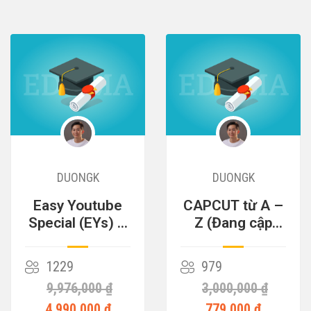
DUONGK
DUONGK
Easy Youtube
CAPCUT từ A –
Special (EYs) –
Z (Đang cập
Cỗ Máy Kiếm
nhật)
Tiền
1229
979
9,976,000 ₫
3,000,000 ₫
4,990,000 ₫
779,000 ₫