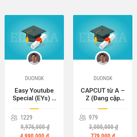
DUONGK
DUONGK
Easy Youtube
CAPCUT từ A –
Special (EYs) –
Z (Đang cập
Cỗ Máy Kiếm
nhật)
Tiền
1229
979
9,976,000 ₫
3,000,000 ₫
4,990,000 ₫
779,000 ₫