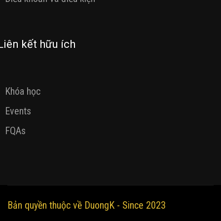
Liên kết hữu ích
Khóa học
Events
FQAs
Bản quyền thuộc về DuongK - Since 2023