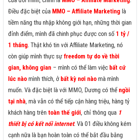
của đời mình, chính là
MMO – Affiliate Marketing
.
Điều đặc biệt của
MMO – Affiliate Marketing
là
tiềm năng thu nhập không giới hạn, những thời gian
đỉnh điểm, mình đã chinh phục được con số
1 tỷ /
1 tháng
. Thật khó tin với Affiliate Marketing, nó
còn giúp mình thực sự
freedom tự do về thời
gian, không gian
– mình có thể làm việc
bất cứ
lúc nào
mình thích, ở
bất kỳ nơi nào
mà mình
muốn. Và đặc biệt là với MMO, Dương có thể
ngồi
tại nhà
, mà vẫn có thể tiếp cận hàng triệu, hàng tỷ
khách hàng trên
toàn thế giới
, chỉ thông qua
1
thiết bị có kết nối internet
. Và 01 điều không kém
cạnh nữa là bạn hoàn toàn có thể bắt đầu bằng