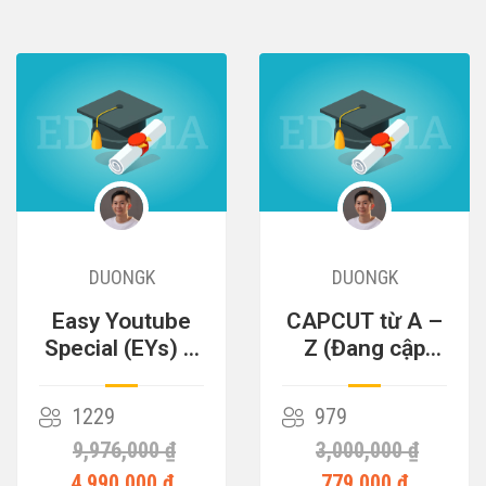
DUONGK
DUONGK
Easy Youtube
CAPCUT từ A –
Special (EYs) –
Z (Đang cập
Cỗ Máy Kiếm
nhật)
Tiền
1229
979
9,976,000 ₫
3,000,000 ₫
4,990,000 ₫
779,000 ₫