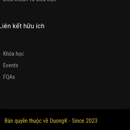
Liên kết hữu ích
Khóa học
Events
FQAs
Bản quyền thuộc về DuongK - Since 2023