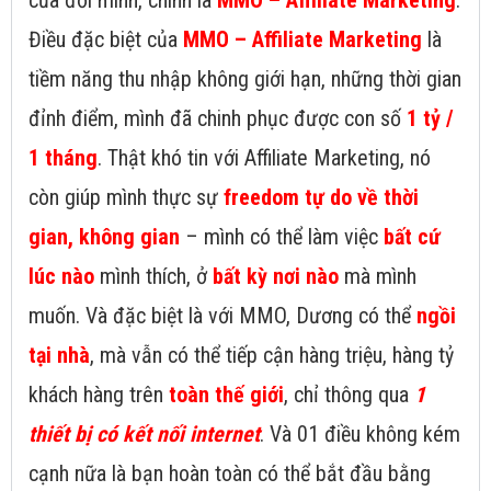
của đời mình, chính là
MMO – Affiliate Marketing
.
Điều đặc biệt của
MMO – Affiliate Marketing
là
tiềm năng thu nhập không giới hạn, những thời gian
đỉnh điểm, mình đã chinh phục được con số
1 tỷ /
1 tháng
. Thật khó tin với Affiliate Marketing, nó
còn giúp mình thực sự
freedom tự do về thời
gian, không gian
– mình có thể làm việc
bất cứ
lúc nào
mình thích, ở
bất kỳ nơi nào
mà mình
muốn. Và đặc biệt là với MMO, Dương có thể
ngồi
tại nhà
, mà vẫn có thể tiếp cận hàng triệu, hàng tỷ
khách hàng trên
toàn thế giới
, chỉ thông qua
1
thiết bị có kết nối internet
. Và 01 điều không kém
cạnh nữa là bạn hoàn toàn có thể bắt đầu bằng