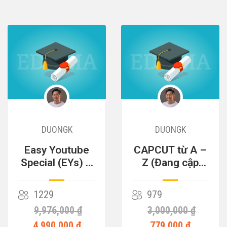
DUONGK
DUONGK
Easy Youtube
CAPCUT từ A –
Special (EYs) –
Z (Đang cập
Cỗ Máy Kiếm
nhật)
Tiền
1229
979
9,976,000 ₫
3,000,000 ₫
4,990,000 ₫
779,000 ₫