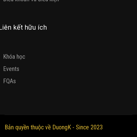
Liên kết hữu ích
Khóa học
Events
FQAs
Bản quyền thuộc về DuongK - Since 2023