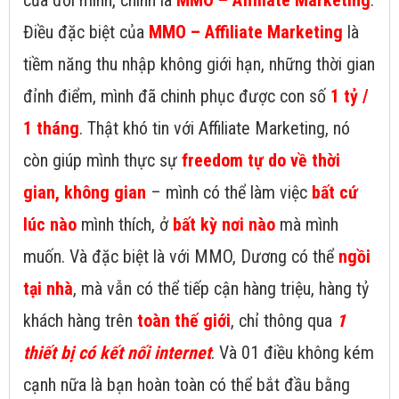
của đời mình, chính là
MMO – Affiliate Marketing
.
Điều đặc biệt của
MMO – Affiliate Marketing
là
tiềm năng thu nhập không giới hạn, những thời gian
đỉnh điểm, mình đã chinh phục được con số
1 tỷ /
1 tháng
. Thật khó tin với Affiliate Marketing, nó
còn giúp mình thực sự
freedom tự do về thời
gian, không gian
– mình có thể làm việc
bất cứ
lúc nào
mình thích, ở
bất kỳ nơi nào
mà mình
muốn. Và đặc biệt là với MMO, Dương có thể
ngồi
tại nhà
, mà vẫn có thể tiếp cận hàng triệu, hàng tỷ
khách hàng trên
toàn thế giới
, chỉ thông qua
1
thiết bị có kết nối internet
. Và 01 điều không kém
cạnh nữa là bạn hoàn toàn có thể bắt đầu bằng