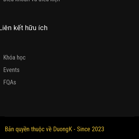
Liên kết hữu ích
Khóa học
Events
FQAs
Bản quyền thuộc về DuongK - Since 2023