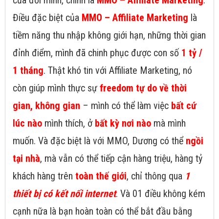
của đời mình, chính là
MMO – Affiliate Marketing
.
Điều đặc biệt của
MMO – Affiliate Marketing
là
tiềm năng thu nhập không giới hạn, những thời gian
đỉnh điểm, mình đã chinh phục được con số
1 tỷ /
1 tháng
. Thật khó tin với Affiliate Marketing, nó
còn giúp mình thực sự
freedom tự do về thời
gian, không gian
– mình có thể làm việc
bất cứ
lúc nào
mình thích, ở
bất kỳ nơi nào
mà mình
muốn. Và đặc biệt là với MMO, Dương có thể
ngồi
tại nhà
, mà vẫn có thể tiếp cận hàng triệu, hàng tỷ
khách hàng trên
toàn thế giới
, chỉ thông qua
1
thiết bị có kết nối internet
. Và 01 điều không kém
cạnh nữa là bạn hoàn toàn có thể bắt đầu bằng