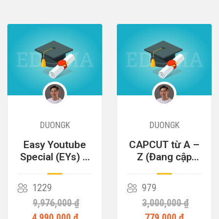
DUONGK
DUONGK
Easy Youtube
CAPCUT từ A –
Special (EYs) –
Z (Đang cập
Cỗ Máy Kiếm
nhật)
Tiền
1229
979
9,976,000 ₫
3,000,000 ₫
4,990,000 ₫
779,000 ₫