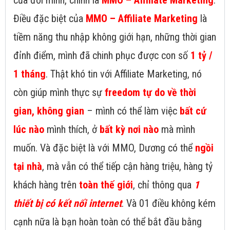
của đời mình, chính là
MMO – Affiliate Marketing
.
Điều đặc biệt của
MMO – Affiliate Marketing
là
tiềm năng thu nhập không giới hạn, những thời gian
đỉnh điểm, mình đã chinh phục được con số
1 tỷ /
1 tháng
. Thật khó tin với Affiliate Marketing, nó
còn giúp mình thực sự
freedom tự do về thời
gian, không gian
– mình có thể làm việc
bất cứ
lúc nào
mình thích, ở
bất kỳ nơi nào
mà mình
muốn. Và đặc biệt là với MMO, Dương có thể
ngồi
tại nhà
, mà vẫn có thể tiếp cận hàng triệu, hàng tỷ
khách hàng trên
toàn thế giới
, chỉ thông qua
1
thiết bị có kết nối internet
. Và 01 điều không kém
cạnh nữa là bạn hoàn toàn có thể bắt đầu bằng