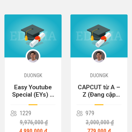
DUONGK
DUONGK
Easy Youtube
CAPCUT từ A –
Special (EYs) –
Z (Đang cập
Cỗ Máy Kiếm
nhật)
Tiền
1229
979
9,976,000 ₫
3,000,000 ₫
4,990,000 ₫
779,000 ₫