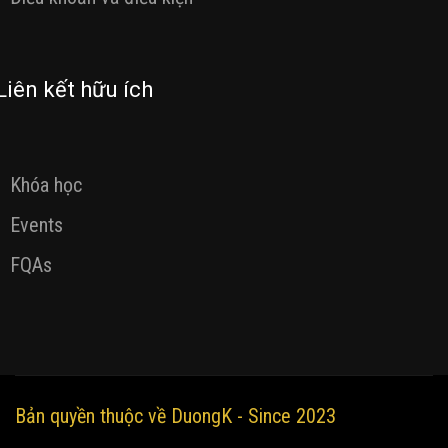
Liên kết hữu ích
Khóa học
Events
FQAs
Bản quyền thuộc về DuongK - Since 2023