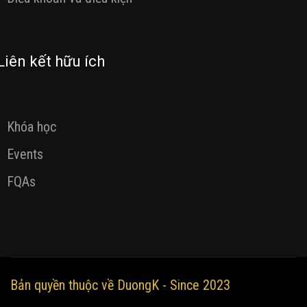
Liên kết hữu ích
Khóa học
Events
FQAs
Bản quyền thuộc về DuongK - Since 2023