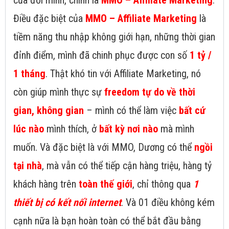
của đời mình, chính là
MMO – Affiliate Marketing
.
Điều đặc biệt của
MMO – Affiliate Marketing
là
tiềm năng thu nhập không giới hạn, những thời gian
đỉnh điểm, mình đã chinh phục được con số
1 tỷ /
1 tháng
. Thật khó tin với Affiliate Marketing, nó
còn giúp mình thực sự
freedom tự do về thời
gian, không gian
– mình có thể làm việc
bất cứ
lúc nào
mình thích, ở
bất kỳ nơi nào
mà mình
muốn. Và đặc biệt là với MMO, Dương có thể
ngồi
tại nhà
, mà vẫn có thể tiếp cận hàng triệu, hàng tỷ
khách hàng trên
toàn thế giới
, chỉ thông qua
1
thiết bị có kết nối internet
. Và 01 điều không kém
cạnh nữa là bạn hoàn toàn có thể bắt đầu bằng