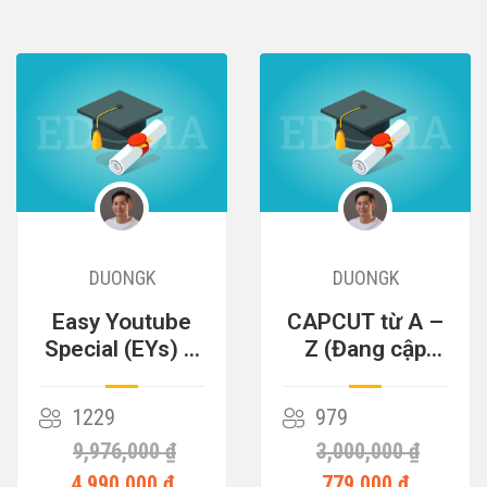
DUONGK
DUONGK
Easy Youtube
CAPCUT từ A –
Special (EYs) –
Z (Đang cập
Cỗ Máy Kiếm
nhật)
Tiền
1229
979
9,976,000 ₫
3,000,000 ₫
4,990,000 ₫
779,000 ₫