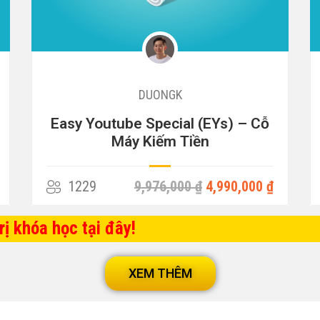
DUONGK
CAPCUT từ A – Z (Đang cập nhật)
979
3,000,000 ₫
779,000 ₫
ị khóa học tại đây!
XEM THÊM