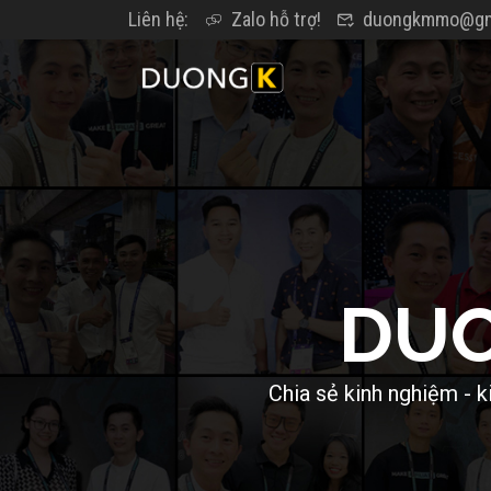
Liên hệ:
Zalo hỗ trợ!
duongkmmo@gm
D
U
C
h
i
a
s
ẻ
k
i
n
h
n
g
h
i
ệ
m
-
k