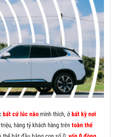
ệc
bất cứ lúc nào
mình thích, ở
bất kỳ nơi
 triệu, hàng tỷ khách hàng trên
toàn thế
ó thể bắt đầu bằng con số 0,
vốn 0 đồng
.