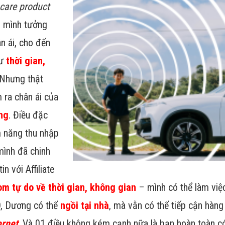
ncare product
i mình tưởng
n ái, cho đến
hư
thời gian,
 Nhưng thật
 ra chân ái của
ng
. Điều đặc
m năng thu nhập
mình đã chinh
in với Affiliate
om tự do về thời gian, không gian
– mình có thể làm vi
, Dương có thể
ngồi tại nhà
, mà vẫn có thể tiếp cận hàng
ernet
. Và 01 điều không kém cạnh nữa là bạn hoàn toàn c