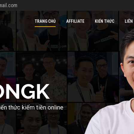
ail.com
TRANG CHỦ
AFFILIATE
KIẾN THỨC
LIÊN
O
N
G
K
i
ế
n
t
h
ứ
c
k
i
ế
m
t
i
ề
n
o
n
l
i
n
e