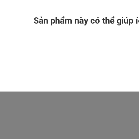
Sản phẩm này có thể giúp 
Nhận mã CODE giảm hơn 52% giá trị khóa học 