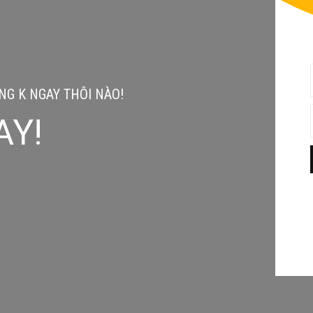
G K NGAY THÔI NÀO!
AY!