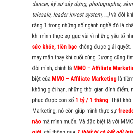
dancer, kỹ sư xây dựng, photographer, ski
telesale, leader invest system, …)
và đôi kh
rằng 1 trong những số ngành nghề đó là châ
khi mình thực sự gục vùi vì những yếu tố n
sức khỏe, tiền bạc
không được giải quyết.
may mắn thay khi cuối cùng Dương cũng tìm
đời mình, chính là
MMO – Affiliate Marketi
biệt của
MMO – Affiliate Marketing
là tiề
không giới hạn, những thời gian đỉnh điểm, 
phục được con số
1 tỷ / 1 tháng
. Thật khó t
Marketing, nó còn giúp mình thực sự
freed
nào
mà mình muốn. Và đặc biệt là với MMO
giới
, chỉ thông qua
1 thiết bị có kết nối int