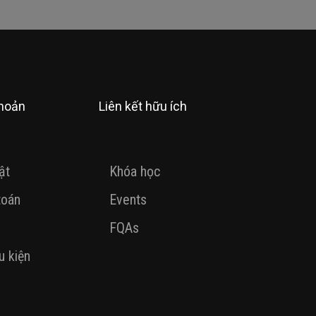
khoản
Liên kết hữu ích
ật
Khóa học
toán
Events
FQAs
u kiện