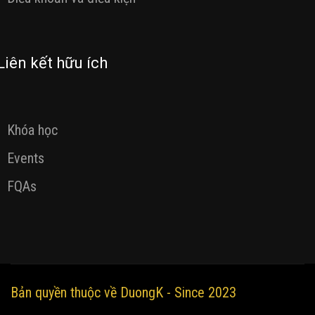
Liên kết hữu ích
Khóa học
Events
FQAs
Bản quyền thuộc về DuongK - Since 2023