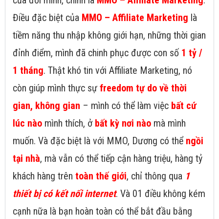
của đời mình, chính là
MMO – Affiliate Marketing
.
Điều đặc biệt của
MMO – Affiliate Marketing
là
tiềm năng thu nhập không giới hạn, những thời gian
đỉnh điểm, mình đã chinh phục được con số
1 tỷ /
1 tháng
. Thật khó tin với Affiliate Marketing, nó
còn giúp mình thực sự
freedom tự do về thời
gian, không gian
– mình có thể làm việc
bất cứ
lúc nào
mình thích, ở
bất kỳ nơi nào
mà mình
muốn. Và đặc biệt là với MMO, Dương có thể
ngồi
tại nhà
, mà vẫn có thể tiếp cận hàng triệu, hàng tỷ
khách hàng trên
toàn thế giới
, chỉ thông qua
1
thiết bị có kết nối internet
. Và 01 điều không kém
cạnh nữa là bạn hoàn toàn có thể bắt đầu bằng