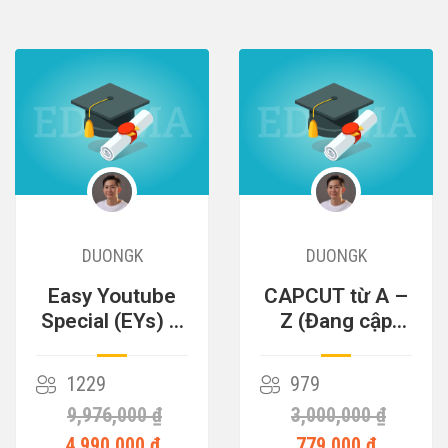
DUONGK
DUONGK
Easy Youtube
CAPCUT từ A –
Special (EYs) –
Z (Đang cập
Cỗ Máy Kiếm
nhật)
Tiền
1229
979
9,976,000 ₫
3,000,000 ₫
4,990,000 ₫
779,000 ₫